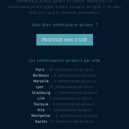
commissaire priseur partout en France. Recherchez un
commissaire priseur grâce à notre annuaire en ligne, il ne vous
reste plus qu’à le contacter directement.
Vous êtes commissaire-priseur ?
PROPOSER MON ETUDE
Les commissaires-priseurs par ville
Paris
- 86 commissaires-priseurs
Bordeaux
- 9 commissaires-priseurs
Marseille
- 3 commissaires-priseurs
Lyon
- 10 commissaires-priseurs
Strasbourg
- 2 commissaires-priseurs
Lille
- 3 commissaires-priseurs
Toulouse
- 8 commissaires-priseurs
Nice
- 7 commissaires-priseurs
Montpellier
- 3 commissaires-priseurs
Nantes
- 5 commissaires-priseurs