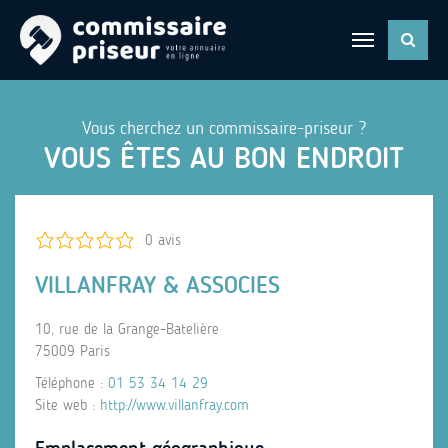
Vous cherchez un commissaire-priseur ?
VOUS ÊTES AU BON ENDROIT
0 avis
VILLANFRAY & ASSOCIES
10, rue de la Grange-Batelière
75009 Paris
Téléphone :
01 53 34 14 29
Site web :
http://www.villanfray.com