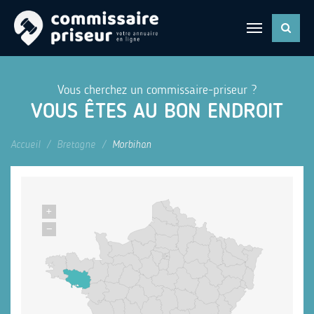
Vous cherchez un commissaire-priseur ?
VOUS ÊTES AU BON ENDROIT
Accueil
Bretagne
Morbihan
+
−