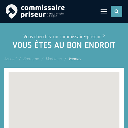
Vous cherchez un commissaire-priseur ?
VOUS ÊTES AU BON ENDROIT
Accueil
Bretagne
Morbihan
Vannes